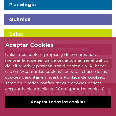
Psicología
Química
Salud
Aceptar Cookies
Tecnologías de la información
Utilizamos cookies propias y de terceros para
mejorar la experiencia de usuario, analizar el tráfico
Turismo y Geografía
del sitio web y personalizar el contenido. Al hacer
clic en "Aceptar las cookies", aceptas el uso de las
cookies descritas en nuestra
Política de cookies
.
También puedes configurar qué cookies deseas
Universitat Rovira i
aceptar haciendo clic en "Configurar las cookies".
Virgili
Aceptar todas las cookies
Oficina del Estudiante, 977 55 81 91.
Pregúntanos