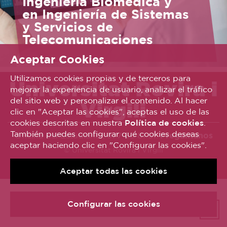
Ingeniería Biomédica y
en Ingeniería de Sistemas
y Servicios de
Telecomunicaciones
Aceptar Cookies
Utilizamos cookies propias y de terceros para
Universitat Rovira i
mejorar la experiencia de usuario, analizar el tráfico
del sitio web y personalizar el contenido. Al hacer
Virgili
clic en "Aceptar las cookies", aceptas el uso de las
cookies descritas en nuestra
Política de cookies
.
También puedes configurar qué cookies deseas
Oficina del Estudiante, 977 55 81 91.
Pregúntanos
aceptar haciendo clic en "Configurar las cookies".
© Universitat Rovira i Virgili
Avís legal
Política de galetes
Accessibilitat
Aceptar todas las cookies
Configurar las cookies