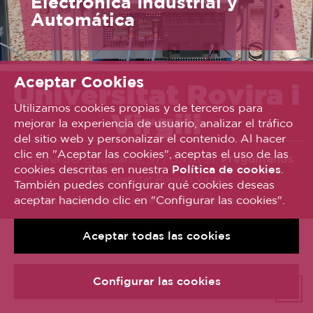
Electrónica Industrial y
Automática
Aceptar Cookies
Universitat Rovira i
Utilizamos cookies propias y de terceros para
Virgili
mejorar la experiencia de usuario, analizar el tráfico
del sitio web y personalizar el contenido. Al hacer
clic en "Aceptar las cookies", aceptas el uso de las
Oficina del Estudiante, 977 55 81 91.
Pregúntanos
cookies descritas en nuestra
Política de cookies
.
© Universitat Rovira i Virgili
También puedes configurar qué cookies deseas
aceptar haciendo clic en "Configurar las cookies".
Avís legal
Política de galetes
Accessibilitat
Aceptar todas las cookies
Configurar las cookies