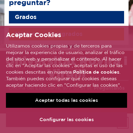
preguntar?
Grados
Másteres y Postgrados
Aceptar Cookies
Utilizamos cookies propias y de terceros para
mejorar la experiencia de usuario, analizar el tráfico
Universitat Rovira i
del sitio web y personalizar el contenido. Al hacer
clic en "Aceptar las cookies", aceptas el uso de las
Virgili
cookies descritas en nuestra
Política de cookies
.
También puedes configurar qué cookies deseas
aceptar haciendo clic en "Configurar las cookies".
Oficina del Estudiante, 977 55 81 91.
Pregúntanos
© Universitat Rovira i Virgili
Aceptar todas las cookies
Avís legal
Política de galetes
Accessibilitat
Configurar las cookies