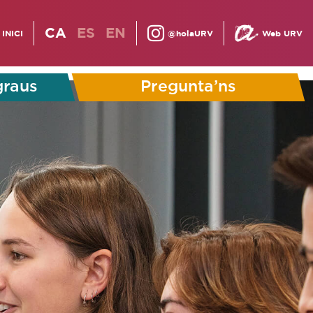
CA
ES
EN
INICI
@holaURV
Web URV
graus
Pregunta’ns