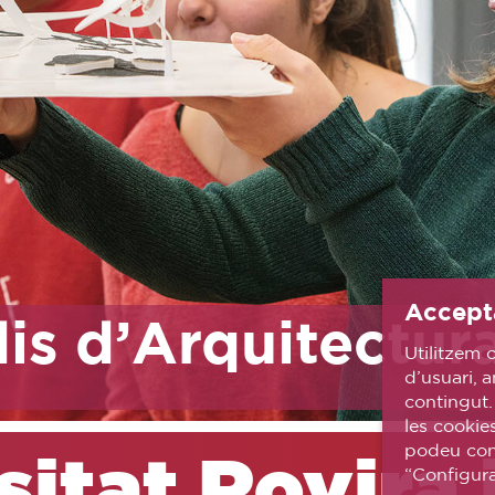
Accept
is d’Arquitectur
Utilitzem c
d’usuari, a
contingut.
les cookie
podeu conf
itat Rovira i
“Configura