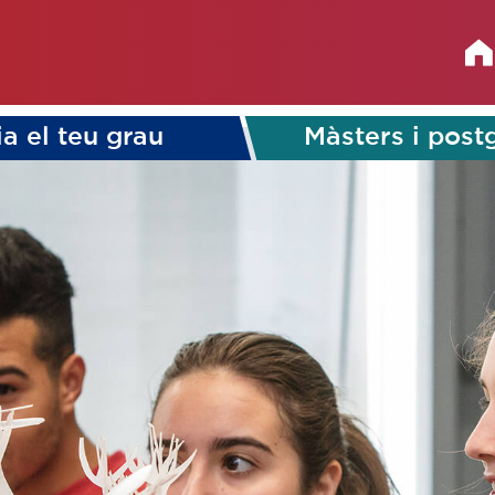
ia el teu grau
Màsters i post