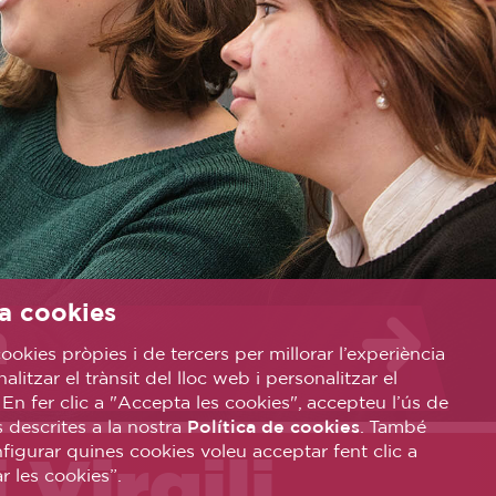
a cookies
a
ookies pròpies i de tercers per millorar l’experiència
nalitzar el trànsit del lloc web i personalitzar el
 En fer clic a "Accepta les cookies", accepteu l’ús de
s descrites a la nostra
Política de cookies
. També
igurar quines cookies voleu acceptar fent clic a
 Virgili
r les cookies”.