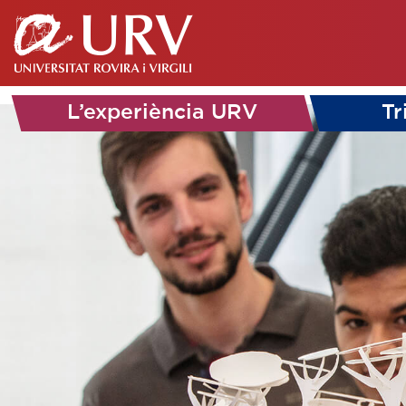
L’experiència URV
Tr