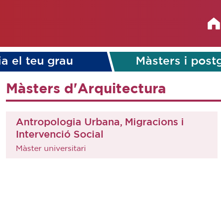
ia el teu grau
Màsters i post
Màsters d'Arquitectura
Antropologia Urbana, Migracions i
Intervenció Social
Màster universitari