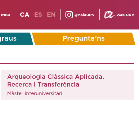
CA
ES
EN
INICI
@holaURV
Web URV
graus
Pregunta’ns
Arqueologia Clàssica Aplicada.
Recerca i Transferència
Màster interuniversitari