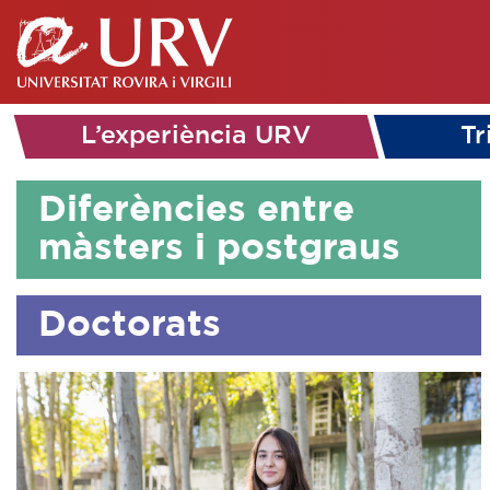
L’experiència URV
Tr
Diferències entre
màsters i postgraus
Doctorats