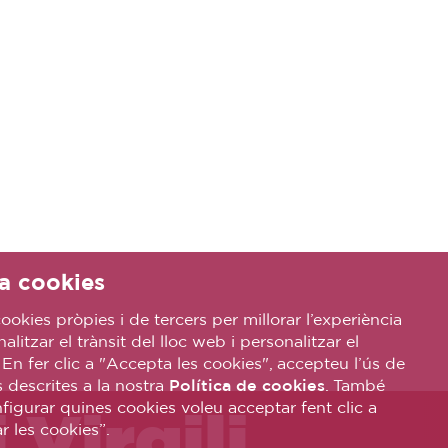
a cookies
ookies pròpies i de tercers per millorar l’experiència
nalitzar el trànsit del lloc web i personalitzar el
 En fer clic a "Accepta les cookies", accepteu l’ús de
s descrites a la nostra
Política de cookies
. També
igurar quines cookies voleu acceptar fent clic a
 Virgili
r les cookies”.