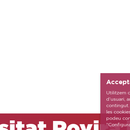
Accept
Utilitzem c
d’usuari, a
contingut.
les cookie
podeu conf
itat Rovira i
“Configura