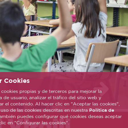
r Cookies
 cookies propias y de terceros para mejorar la
 de usuario, analizar el tráfico del sitio web y
ar el contenido. Al hacer clic en "Aceptar las cookies",
 uso de las cookies descritas en nuestra
Política de
También puedes configurar qué cookies deseas aceptar
 Virgili
lic en "Configurar las cookies".