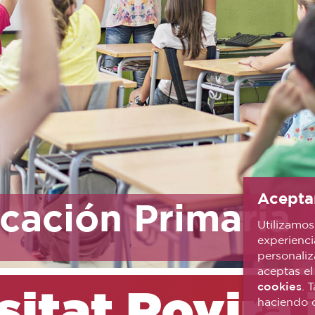
Acepta
cación Primaria
Utilizamos
experiencia
personaliz
aceptas el
cookies
. 
itat Rovira i
haciendo c