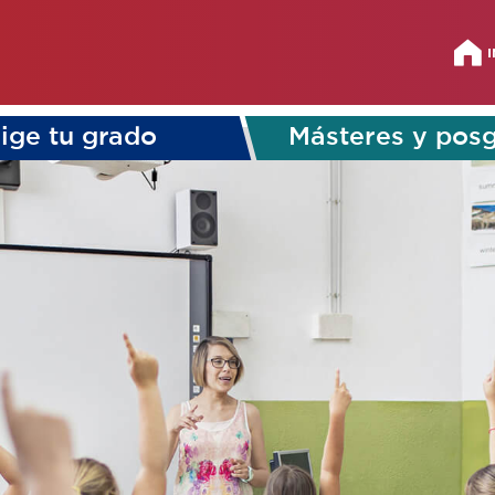
I
lige tu grado
Másteres y pos