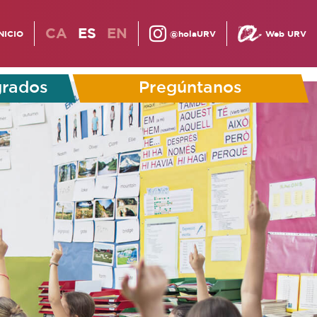
CA
ES
EN
NICIO
@holaURV
Web URV
grados
Pregúntanos