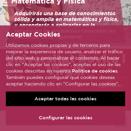
Matemática y Física
Adquirirás una base de conocimientos
sólida y amplia en matemáticas y física,
y aprenderás a aplicarlas en la
resolución de problemas concretos en
Aceptar Cookies
el ámbito de la ingeniería
Utilizamos cookies propias y de terceros para
mejorar la experiencia de usuario, analizar el tráfico
Universitat Rovira i
del sitio web y personalizar el contenido. Al hacer
clic en "Aceptar las cookies", aceptas el uso de las
Virgili
cookies descritas en nuestra
Política de cookies
.
También puedes configurar qué cookies deseas
aceptar haciendo clic en "Configurar las cookies".
Oficina del Estudiante, 977 55 81 91.
Pregúntanos
© Universitat Rovira i Virgili
Aceptar todas las cookies
Avís legal
Política de galetes
Accessibilitat
Configurar las cookies