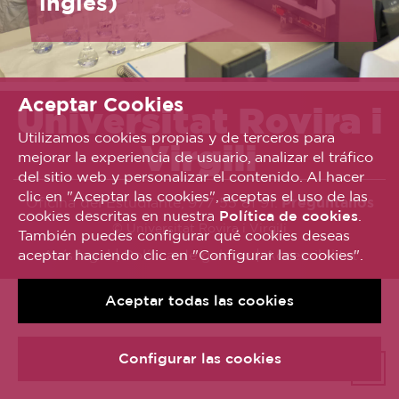
inglés)
Aceptar Cookies
Universitat Rovira i
Utilizamos cookies propias y de terceros para
Virgili
mejorar la experiencia de usuario, analizar el tráfico
del sitio web y personalizar el contenido. Al hacer
clic en "Aceptar las cookies", aceptas el uso de las
Oficina del Estudiante, 977 55 81 91.
Pregúntanos
cookies descritas en nuestra
Política de cookies
.
© Universitat Rovira i Virgili
También puedes configurar qué cookies deseas
aceptar haciendo clic en "Configurar las cookies".
Avís legal
Política de galetes
Accessibilitat
Aceptar todas las cookies
Configurar las cookies