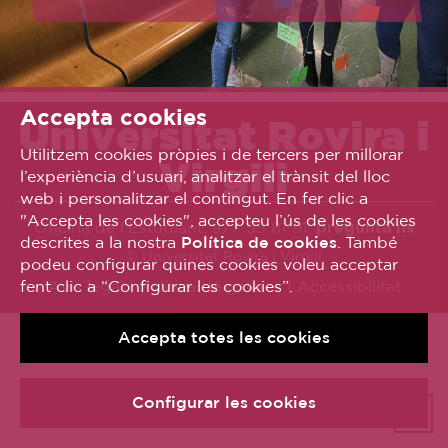
Accepta cookies
Universitat Rovira i
Utilitzem cookies pròpies i de tercers per millorar
Virgili
l’experiència d’usuari, analitzar el trànsit del lloc
web i personalitzar el contingut. En fer clic a
"Accepta les cookies", accepteu l’ús de les cookies
Oficina de l’Estudiant, 977 55 81 91,
pregunta’ns
descrites a la nostra
Política de cookies
. També
© Universitat Rovira i Virgili
podeu configurar quines cookies voleu acceptar
fent clic a “Configurar les cookies”.
Avís legal
Política de galetes
Accessibilitat
Accepta totes les cookies
Configurar les cookies