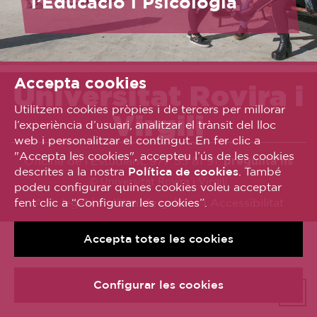
l’Educació i Psicologia
Accepta cookies
Universitat Rovira i
Utilitzem cookies pròpies i de tercers per millorar
Virgili
l’experiència d’usuari, analitzar el trànsit del lloc
web i personalitzar el contingut. En fer clic a
"Accepta les cookies", accepteu l’ús de les cookies
Oficina de l’Estudiant, 977 55 81 91,
pregunta’ns
descrites a la nostra
Política de cookies
. També
© Universitat Rovira i Virgili
podeu configurar quines cookies voleu acceptar
fent clic a “Configurar les cookies”.
Avís legal
Política de galetes
Accessibilitat
Accepta totes les cookies
Configurar les cookies