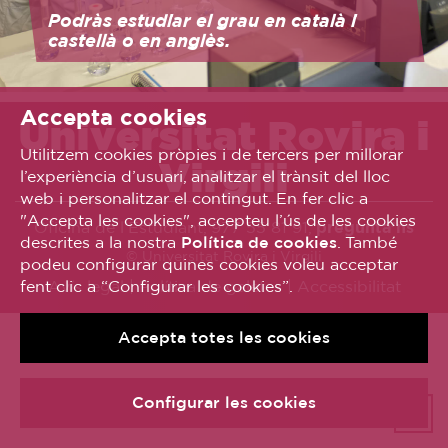
Podràs estudiar el grau en català i
castellà o en anglès.
Accepta cookies
Universitat Rovira i
Utilitzem cookies pròpies i de tercers per millorar
Virgili
l’experiència d’usuari, analitzar el trànsit del lloc
web i personalitzar el contingut. En fer clic a
"Accepta les cookies", accepteu l’ús de les cookies
Oficina de l’Estudiant, 977 55 81 91,
pregunta’ns
descrites a la nostra
Política de cookies
. També
© Universitat Rovira i Virgili
podeu configurar quines cookies voleu acceptar
fent clic a “Configurar les cookies”.
Avís legal
Política de galetes
Accessibilitat
Accepta totes les cookies
Configurar les cookies