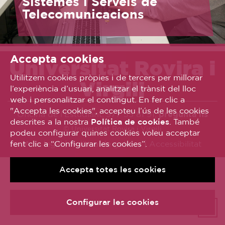
Sistemes i Serveis de
Telecomunicacions
Accepta cookies
Universitat Rovira i
Utilitzem cookies pròpies i de tercers per millorar
Virgili
l’experiència d’usuari, analitzar el trànsit del lloc
web i personalitzar el contingut. En fer clic a
"Accepta les cookies", accepteu l’ús de les cookies
Oficina de l’Estudiant, 977 55 81 91,
pregunta’ns
descrites a la nostra
Política de cookies
. També
© Universitat Rovira i Virgili
podeu configurar quines cookies voleu acceptar
fent clic a “Configurar les cookies”.
Avís legal
Política de galetes
Accessibilitat
Accepta totes les cookies
Configurar les cookies