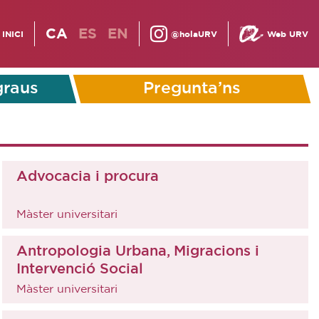
CA
ES
EN
INICI
@holaURV
Web URV
graus
Pregunta’ns
Advocacia i procura
Màster universitari
Antropologia Urbana, Migracions i
Intervenció Social
Màster universitari