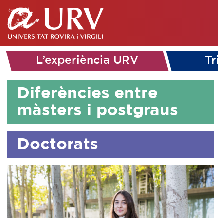
L’experiència URV
Tr
Diferències entre
màsters i postgraus
Doctorats