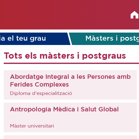
ia el teu grau
Màsters i post
Tots els màsters i postgraus
Abordatge Integral a les Persones amb
Ferides Complexes
Diploma d'especialització
Antropologia Mèdica i Salut Global
Màster universitari