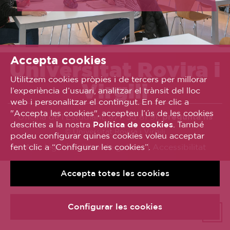
Accepta cookies
Universitat Rovira i
Utilitzem cookies pròpies i de tercers per millorar
Virgili
l’experiència d’usuari, analitzar el trànsit del lloc
web i personalitzar el contingut. En fer clic a
"Accepta les cookies", accepteu l’ús de les cookies
Oficina de l’Estudiant, 977 55 81 91,
pregunta’ns
descrites a la nostra
Política de cookies
. També
© Universitat Rovira i Virgili
podeu configurar quines cookies voleu acceptar
fent clic a “Configurar les cookies”.
Avís legal
Política de galetes
Accessibilitat
Accepta totes les cookies
Configurar les cookies