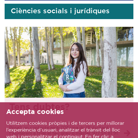
Ciències socials i jurídiques
Tens dubtes?
Accepta cookies
Utilitzem cookies pròpies i de tercers per millorar
Posa't en contacte amb l'Oficina de l'Estudiant i
l’experiència d’usuari, analitzar el trànsit del lloc
t'ajudarem a triar el teu grau o màster. 977 55 81 91.
web i personalitzar el contingut. En fer clic a