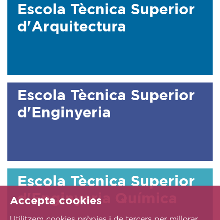
Escola Tècnica Superior
d'Arquitectura
Escola Tècnica Superior
d'Enginyeria
Escola Tècnica Superior
d'Enginyeria Química
Accepta cookies
Utilitzem cookies pròpies i de tercers per millorar